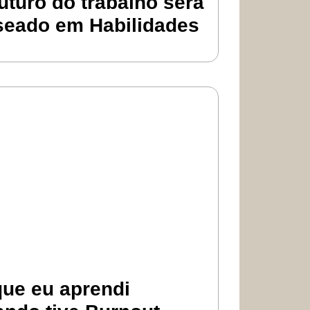
uturo do trabalho será
seado em Habilidades
que eu aprendi