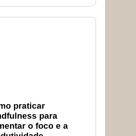
mo praticar
ndfulness para
entar o foco e a
dutividade