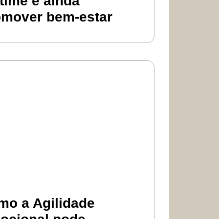
time e ainda
omover bem-estar
mo a Agilidade