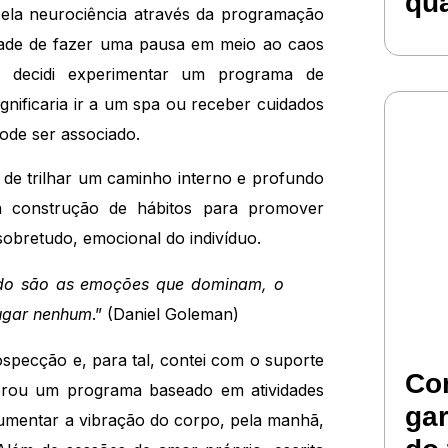
qu
ela neurociência através da programação
dade de fazer uma pausa em meio ao caos
 decidi experimentar um programa de
gnificaria ir a um spa ou receber cuidados
de ser associado.
a de trilhar um caminho interno e profundo
 construção de hábitos para promover
 sobretudo, emocional do indivíduo.
do são as emoções que dominam, o
lugar nenhum
.” (Daniel Goleman)
rospecção e, para tal, contei com o suporte
Co
borou um programa baseado em atividades
ga
umentar a vibração do corpo, pela manhã,