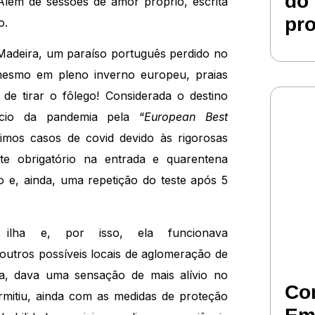
do 
Além de sessões de amor próprio, escrita
pr
o.
a Madeira, um paraíso português perdido no
mesmo em pleno inverno europeu, praias
de tirar o fôlego! Considerada o destino
cio da pandemia pela “
European Best
ssimos casos de covid devido às rigorosas
te obrigatório na entrada e quarentena
o e, ainda, uma repetição do teste após 5
 ilha e, por isso, ela funcionava
outros possíveis locais de aglomeração de
a, dava uma sensação de mais alívio no
Co
rmitiu, ainda com as medidas de proteção