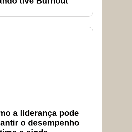
ando tive Burnout
mo a liderança pode
rantir o desempenho