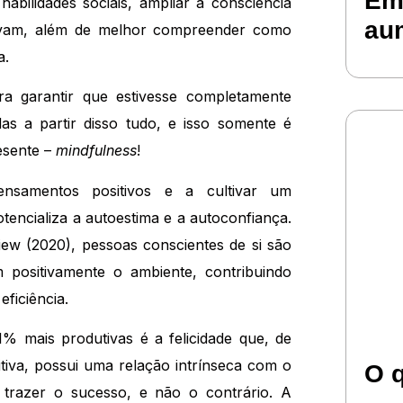
Em
bilidades sociais, ampliar a consciência
aum
iavam, além de melhor compreender como
a.
a garantir que estivesse completamente
 a partir disso tudo, e isso somente é
resente –
mindfulness
!
nsamentos positivos e a cultivar um
encializa a autoestima e a autoconfiança.
w (2020), pessoas conscientes de si são
 positivamente o ambiente, contribuindo
ficiência.
% mais produtivas é a felicidade que, de
tiva, possui uma relação intrínseca com o
O 
trazer o sucesso, e não o contrário. A