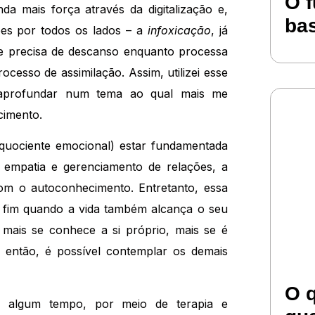
O f
da mais força através da digitalização e,
ba
ões por todos os lados – a
infoxicação
, já
te precisa de descanso enquanto processa
rocesso de assimilação. Assim, utilizei esse
 aprofundar num tema ao qual mais me
cimento.
 quociente emocional) estar fundamentada
 empatia e gerenciamento de relações, a
om o autoconhecimento. Entretanto, essa
m fim quando a vida também alcança o seu
 mais se conhece a si próprio, mais se é
então, é possível contemplar os demais
O 
á algum tempo, por meio de terapia e