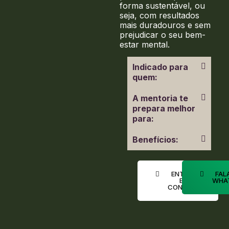
forma sustentável, ou
seja, com resultados
mais duradouros e sem
prejudicar o seu bem-
estar mental.
Indicado para
quem:
A mentoria te
prepara melhor
para:
Benefícios:
ENTRAR
FAL
EM
WHA
CONTATO